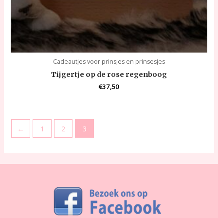
Cadeautjes voor prinsjes en prinsesjes
Tijgertje op de rose regenboog
€
37,50
←
1
2
3