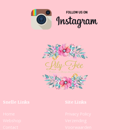
Snelle Links
Site Links
Home
Privacy Policy
Webshop
Verzending
Contact
Voorwaarden