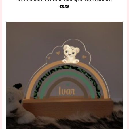
€
8,95