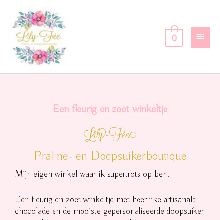
Ga
Hoof
naar
de
0
inhoud
Een fleurig en zoet winkeltje
Lily-Fée
Praline- en Doopsuikerboutique
Mijn eigen winkel waar ik supertrots op ben.
Een fleurig en zoet winkeltje met heerlijke artisanale
chocolade en de mooiste gepersonaliseerde doopsuiker