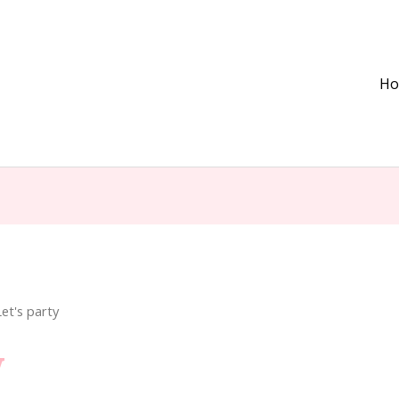
H
Let's party
y