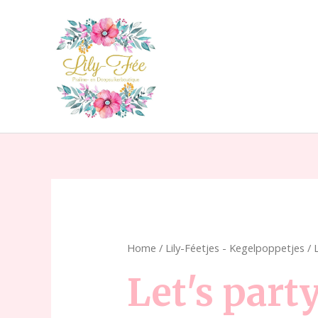
Ga
naar
de
inhoud
Home
/
Lily-Féetjes - Kegelpoppetjes
/ 
Let's part