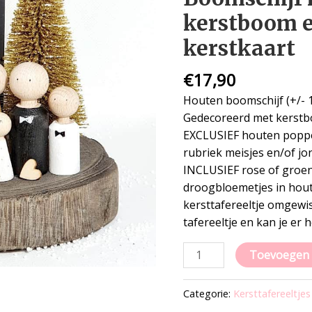
en
kerstboom 
zwarte
kerstkaart
kerstkaart
aantal
€
17,90
Houten boomschijf (+/- 
Gedecoreerd met kerst
EXCLUSIEF houten poppet
rubriek meisjes en/of j
INCLUSIEF rose of groen
droogbloemetjes in hout
kersttafereeltje omgewi
tafereeltje en kan je er 
Toevoegen 
Categorie:
Kersttafereeltjes