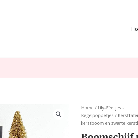
H
Boomschijf
Home
/
Lily-Féetjes -
met
Kegelpoppetjes
/
Kersttafe
gouden
kerstboom en zwarte kerst
kerstboom
Boomschijf