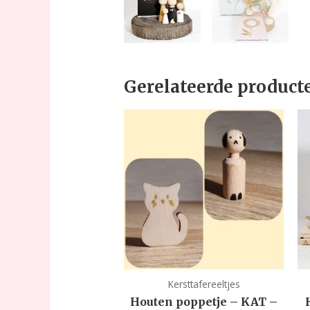
Gerelateerde product
Kersttafereeltjes
Houten poppetje – KAT –