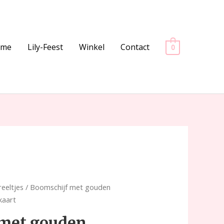
ome
Lily-Feest
Winkel
Contact
0
reeltjes
/ Boomschijf met gouden
kaart
 met gouden