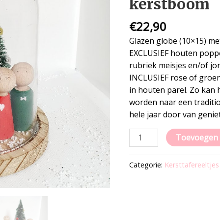
kerstboom
slee
kerstboom
€
22,90
aantal
Glazen globe (10×15) me
EXCLUSIEF houten poppet
rubriek meisjes en/of j
INCLUSIEF rose of groe
in houten parel. Zo kan 
worden naar een traditio
hele jaar door van genie
Toevoegen 
Categorie:
Kersttafereeltjes