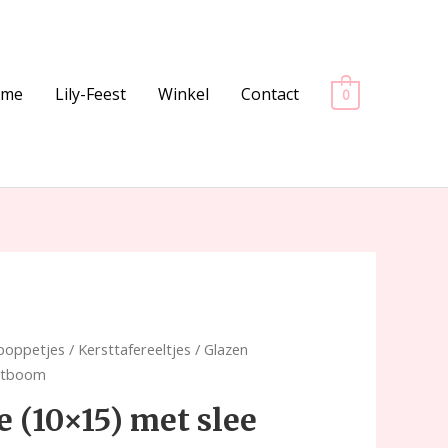
ome
Lily-Feest
Winkel
Contact
0
lpoppetjes
/
Kersttafereeltjes
/ Glazen
rstboom
 (10×15) met slee