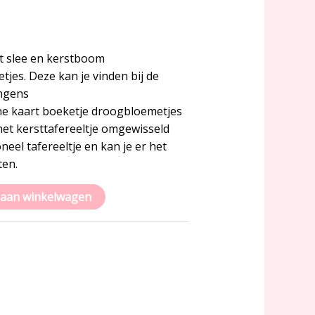
t slee en kerstboom
jes. Deze kan je vinden bij de
ongens
ne kaart boeketje droogbloemetjes
het kersttafereeltje omgewisseld
neel tafereeltje en kan je er het
ten.
aan winkelwagen