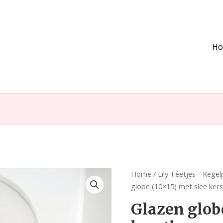
H
Glazen
Home
/
Lily-Féetjes - Kege
globe
globe (10×15) met slee ke
(10x15)
Glazen globe
met