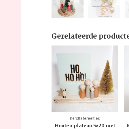
Gerelateerde product
Kersttafereeltjes
Houten plateau 5×20 met
R