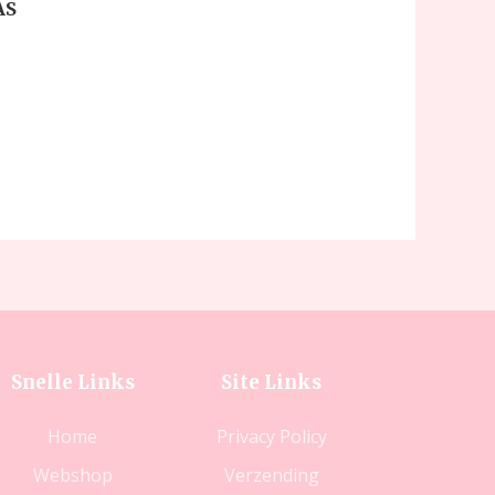
AS
Snelle Links
Site Links
Home
Privacy Policy
Webshop
Verzending