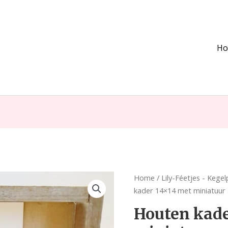
H
Houten
Home
/
Lily-Féetjes - Kege
kader
kader 14×14 met miniatuur
14x14
Houten kade
met