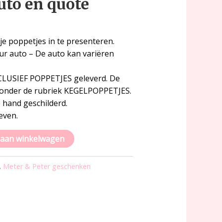
uto en quote
e poppetjes in te presenteren.
ur auto – De auto kan variëren
XCLUSIEF POPPETJES geleverd. De
n onder de rubriek KEGELPOPPETJES.
 hand geschilderd.
even.
aan winkelwagen
,
Meter & Peter geschenken