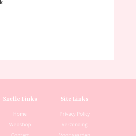
ek
Snelle Links
Site Links
Home
Privacy Policy
Webshop
Verzending
Contact
Voorwaarden