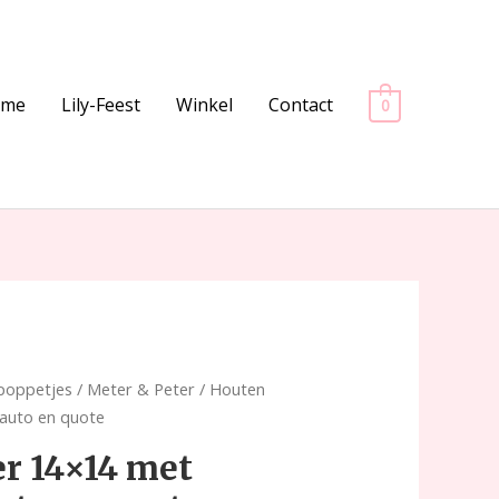
ome
Lily-Feest
Winkel
Contact
0
lpoppetjes
/
Meter & Peter
/ Houten
 auto en quote
r 14×14 met