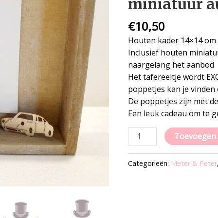
miniatuur a
miniatuur
auto
€
10,50
en
quote
Houten kader 14×14 om j
aantal
Inclusief houten miniatu
naargelang het aanbod
Het tafereeltje wordt E
poppetjes kan je vinde
De poppetjes zijn met de
Een leuk cadeau om te g
Toevoegen 
Categorieën:
Meter & Peter