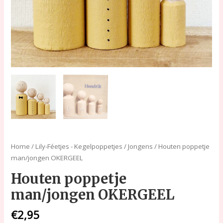
Home
/
Lily-Féetjes - Kegelpoppetjes
/
Jongens
/ Houten poppetje
man/jongen OKERGEEL
Houten poppetje
man/jongen OKERGEEL
€
2,95