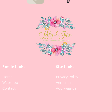
Snelle Links
Site Links
Home
Privacy Policy
Webshop
Verzending
Contact
Voorwaarden