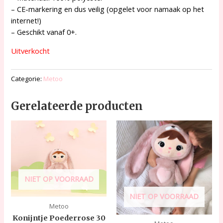
– CE-markering en dus veilig (opgelet voor namaak op het
internet!)
– Geschikt vanaf 0+.
Uitverkocht
Categorie:
Metoo
Gerelateerde producten
NIET OP VOORRAAD
NIET OP VOORRAAD
Metoo
Konijntje Poederrose 30