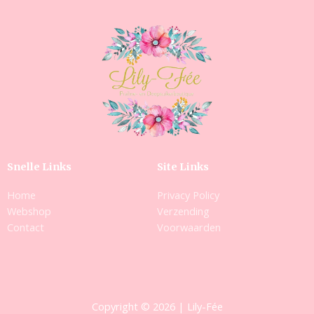
Snelle Links
Site Links
Home
Privacy Policy
Webshop
Verzending
Contact
Voorwaarden
Copyright © 2026 | Lily-Fée