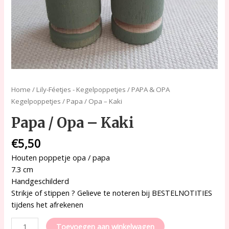
Home
/
Lily-Féetjes - Kegelpoppetjes
/
PAPA & OPA
Kegelpoppetjes
/ Papa / Opa – Kaki
Papa / Opa – Kaki
€
5,50
Houten poppetje opa / papa
7.3 cm
Handgeschilderd
Strikje of stippen ? Gelieve te noteren bij BESTELNOTITIES
tijdens het afrekenen
Toevoegen aan winkelwagen