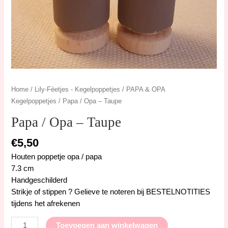
Home
/
Lily-Féetjes - Kegelpoppetjes
/
PAPA & OPA
Kegelpoppetjes
/ Papa / Opa – Taupe
Papa / Opa – Taupe
€
5,50
Houten poppetje opa / papa
7.3 cm
Handgeschilderd
Strikje of stippen ? Gelieve te noteren bij BESTELNOTITIES
tijdens het afrekenen
Toevoegen aan winkelwagen