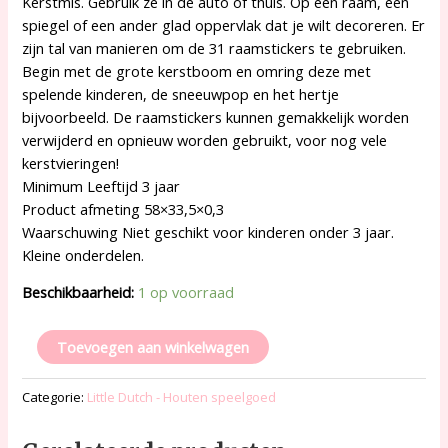
Kerstmis. Gebruik ze in de auto of thuis. Op een raam, een
spiegel of een ander glad oppervlak dat je wilt decoreren. Er
zijn tal van manieren om de 31 raamstickers te gebruiken.
Begin met de grote kerstboom en omring deze met
spelende kinderen, de sneeuwpop en het hertje
bijvoorbeeld. De raamstickers kunnen gemakkelijk worden
verwijderd en opnieuw worden gebruikt, voor nog vele
kerstvieringen!
Minimum Leeftijd 3 jaar
Product afmeting 58×33,5×0,3
Waarschuwing Niet geschikt voor kinderen onder 3 jaar.
Kleine onderdelen.
Beschikbaarheid:
1 op voorraad
Toevoegen aan winkelwagen
Categorie:
Little Dutch - Houten speelgoed