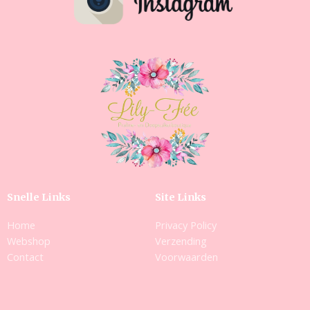
Snelle Links
Site Links
Home
Privacy Policy
Webshop
Verzending
Contact
Voorwaarden