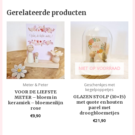
Gerelateerde producten
NIET OP VOORRAAD
Meter & Peter
Geschenkjes met
kegelpoppetjes
VOOR DE LIEFSTE
GLAZEN STOLP (10×15)
METER – bloem in
met quote en houten
keramiek – bloemenlijn
parel met
rose
droogbloemetjes
€
9,90
€
21,90