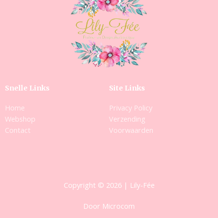
Snelle Links
Site Links
Home
Privacy Policy
Webshop
Verzending
Contact
Voorwaarden
Copyright © 2026 | Lily-Fée
Door Microcom