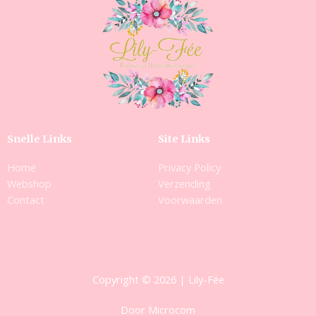
Snelle Links
Site Links
Home
Privacy Policy
Webshop
Verzending
Contact
Voorwaarden
Copyright © 2026 | Lily-Fée
Door Microcom