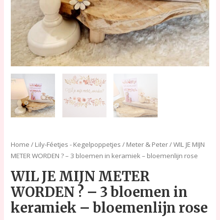
bloemenlijn
rose
aantal
Home
/
Lily-Féetjes - Kegelpoppetjes
/
Meter & Peter
/ WIL JE MIJN
METER WORDEN ? – 3 bloemen in keramiek – bloemenlijn rose
WIL JE MIJN METER
WORDEN ? – 3 bloemen in
keramiek – bloemenlijn rose