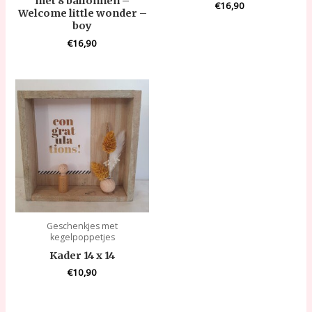
met 8 ballonnen –
€
16,90
Welcome little wonder –
boy
€
16,90
Geschenkjes met
kegelpoppetjes
Kader 14 x 14
€
10,90