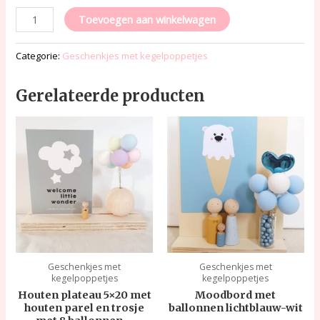
Toevoegen aan winkelwagen
Categorie:
Geschenkjes met kegelpoppetjes
Gerelateerde producten
Geschenkjes met
Geschenkjes met
kegelpoppetjes
kegelpoppetjes
Houten plateau 5×20 met
Moodbord met
houten parel en trosje
ballonnen lichtblauw-wit