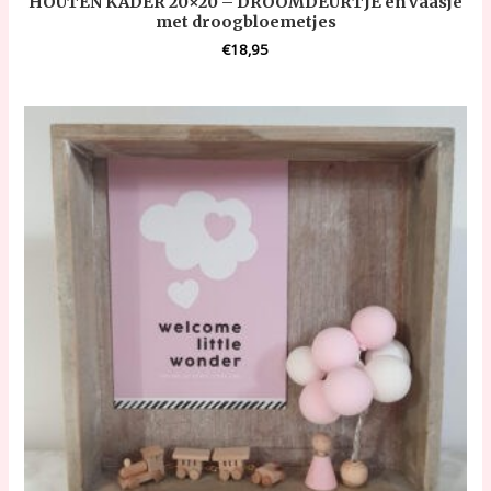
HOUTEN KADER 20×20 – DROOMDEURTJE en vaasje
met droogbloemetjes
€
18,95