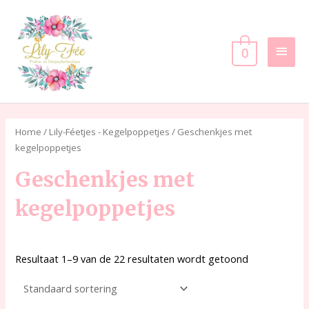
Ga
Hoof
naar
de
0
inhoud
Home
/
Lily-Féetjes - Kegelpoppetjes
/ Geschenkjes met
kegelpoppetjes
Geschenkjes met
kegelpoppetjes
Resultaat 1–9 van de 22 resultaten wordt getoond