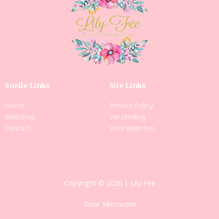
Snelle Links
Site Links
Home
Privacy Policy
Webshop
Verzending
Contact
Voorwaarden
Copyright © 2026 | Lily-Fée
Door Microcom