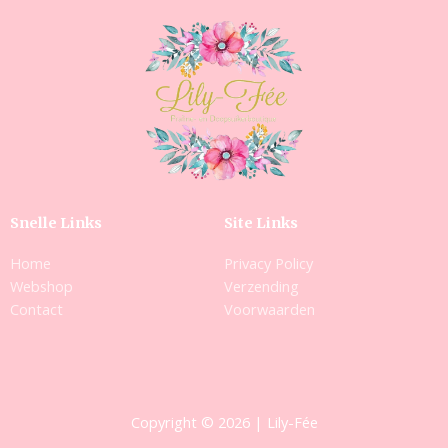
Snelle Links
Site Links
Home
Privacy Policy
Webshop
Verzending
Contact
Voorwaarden
Copyright © 2026 | Lily-Fée