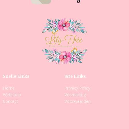
Snelle Links
Site Links
Home
Privacy Policy
Webshop
Verzending
Contact
Voorwaarden