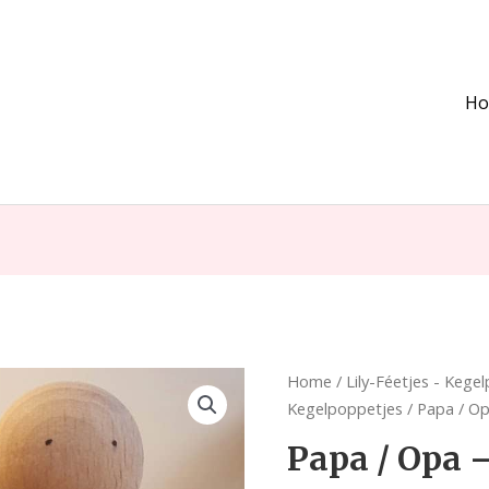
H
Papa
Home
/
Lily-Féetjes - Kege
/
Kegelpoppetjes
/ Papa / O
Opa
Papa / Opa
-