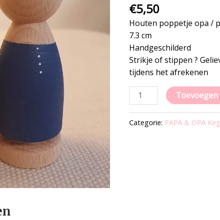
Donkerblauw
€
5,50
aantal
Houten poppetje opa / 
7.3 cm
Handgeschilderd
Strikje of stippen ? Gel
tijdens het afrekenen
Toevoegen 
Categorie:
PAPA & OPA Keg
en