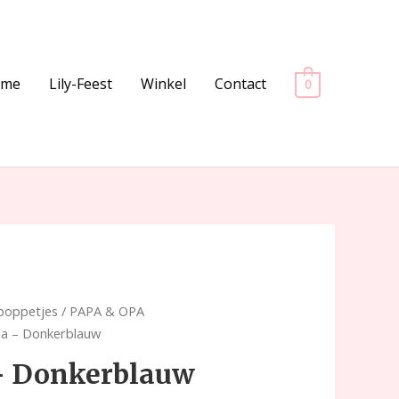
ome
Lily-Feest
Winkel
Contact
0
lpoppetjes
/
PAPA & OPA
pa – Donkerblauw
 – Donkerblauw