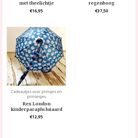
met theelichtje
regenboog
€
16,95
€
37,50
Cadeautjes voor prinsjes en
prinsesjes
Rex London
kinderparaplu luiaard
€
12,95