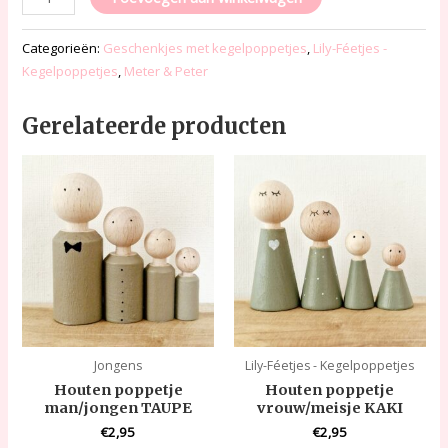
Categorieën:
Geschenkjes met kegelpoppetjes
,
Lily-Féetjes -
Kegelpoppetjes
,
Meter & Peter
Gerelateerde producten
Jongens
Lily-Féetjes - Kegelpoppetjes
Houten poppetje
Houten poppetje
man/jongen TAUPE
vrouw/meisje KAKI
€
2,95
€
2,95