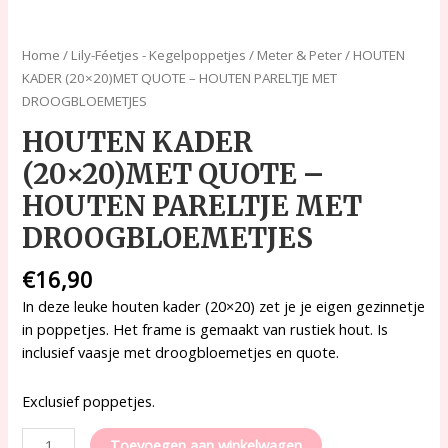
Home
/
Lily-Féetjes - Kegelpoppetjes
/
Meter & Peter
/ HOUTEN
KADER (20×20)MET QUOTE – HOUTEN PARELTJE MET
DROOGBLOEMETJES
HOUTEN KADER
(20×20)MET QUOTE –
HOUTEN PARELTJE MET
DROOGBLOEMETJES
€
16,90
In deze leuke houten kader (20×20) zet je je eigen gezinnetje
in poppetjes. Het frame is gemaakt van rustiek hout. Is
inclusief vaasje met droogbloemetjes en quote.
Exclusief poppetjes.
Toevoegen aan winkelwagen