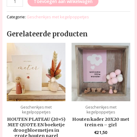
Toevoegen aan winkelwagen
Categorie:
Geschenkjes met kegelpoppetjes
Gerelateerde producten
Geschenkjes met
Geschenkjes met
kegelpoppetjes
kegelpoppetjes
HOUTEN PLATEAU (20×5)
Houten kader 20X20 met
MET QUOTE EN boeketje
trein en – girl
droogbloemetjes in
€
21,50
grote houten parel