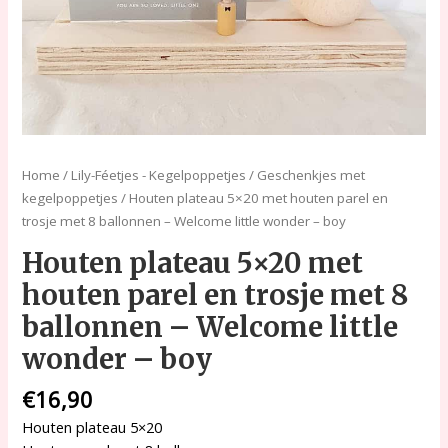
Welcome
little
wonder
-
boy
aantal
Home
/
Lily-Féetjes - Kegelpoppetjes
/
Geschenkjes met
kegelpoppetjes
/ Houten plateau 5×20 met houten parel en
trosje met 8 ballonnen – Welcome little wonder – boy
Houten plateau 5×20 met
houten parel en trosje met 8
ballonnen – Welcome little
wonder – boy
€
16,90
Houten plateau 5×20